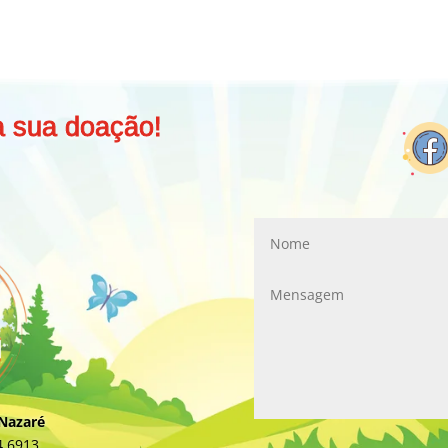
a sua doação!
 Nazaré
4.6913