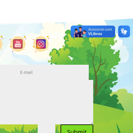
Submit
=
1 + 11